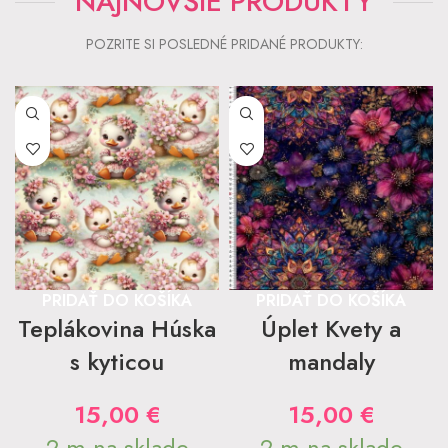
NAJNOVŠIE PRODUKTY
POZRITE SI POSLEDNÉ PRIDANÉ PRODUKTY:
PRIDAŤ DO KOŠÍKA
PRIDAŤ DO KOŠÍKA
Teplákovina Húska
Úplet Kvety a
s kyticou
mandaly
15,00
€
15,00
€
2 m na sklade
2 m na sklade