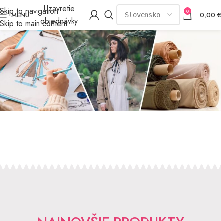
Uzavretie
Skip to navigation
0
MENU
0,00
€
objednávky
Skip to main content