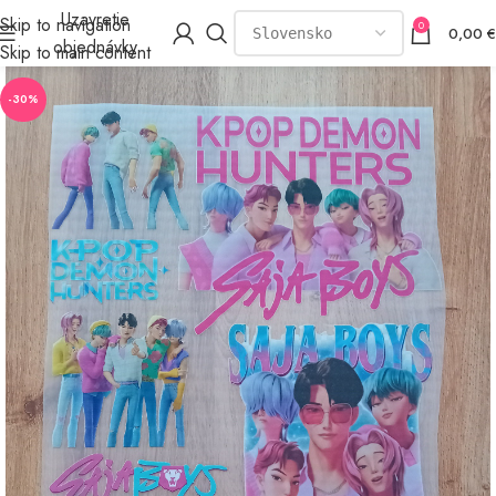
Uzavretie
Skip to navigation
0
0,00
€
objednávky
Skip to main content
-30%