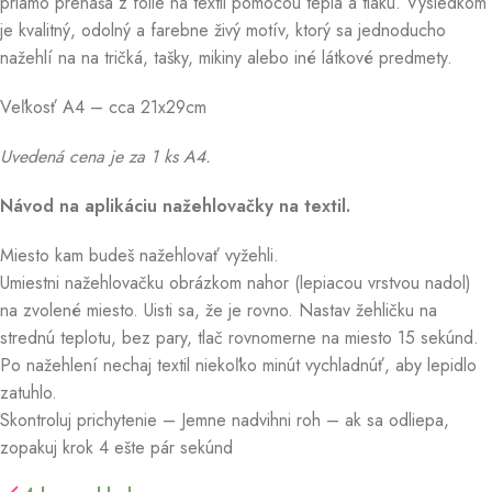
priamo prenáša z fólie na textil pomocou tepla a tlaku. Výsledkom
je kvalitný, odolný a farebne živý motív, ktorý sa jednoducho
nažehlí na na tričká, tašky, mikiny alebo iné látkové predmety.
Veľkosť A4 – cca 21x29cm
Uvedená cena je za 1 ks A4.
Návod na aplikáciu nažehlovačky na textil.
Miesto kam budeš nažehlovať vyžehli.
Umiestni nažehlovačku obrázkom nahor (lepiacou vrstvou nadol)
na zvolené miesto. Uisti sa, že je rovno. Nastav žehličku na
strednú teplotu, bez pary, tlač rovnomerne na miesto 15 sekúnd.
Po nažehlení nechaj textil niekoľko minút vychladnúť, aby lepidlo
zatuhlo.
Skontroluj prichytenie – Jemne nadvihni roh – ak sa odliepa,
zopakuj krok 4 ešte pár sekúnd